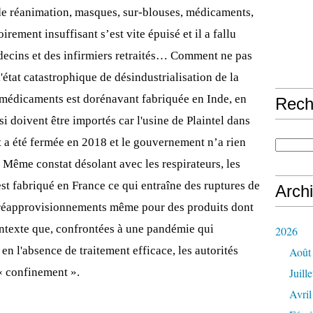
s de réanimation, masques, sur-blouses, médicaments,
irement insuffisant s’est vite épuisé et il a fallu
édecins et des infirmiers retraités… Comment ne pas
l'état catastrophique de désindustrialisation de la
 médicaments est dorénavant fabriquée en Inde, en
Rech
si doivent être importés car l'usine de Plaintel dans
t a été fermée en 2018 et le gouvernement n’a rien
. Même constat désolant avec les respirateurs, les
n'est fabriqué en France ce qui entraîne des ruptures de
Arch
e réapprovisionnements même pour des produits dont
 contexte que, confrontées à une pandémie qui
2026
t en l'absence de traitement efficace, les autorités
Août
 « confinement ».
Juille
Avril