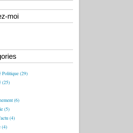
ez-moi
gories
é Politique
(29)
é
(25)
nement
(6)
ie
(5)
'actu
(4)
e
(4)