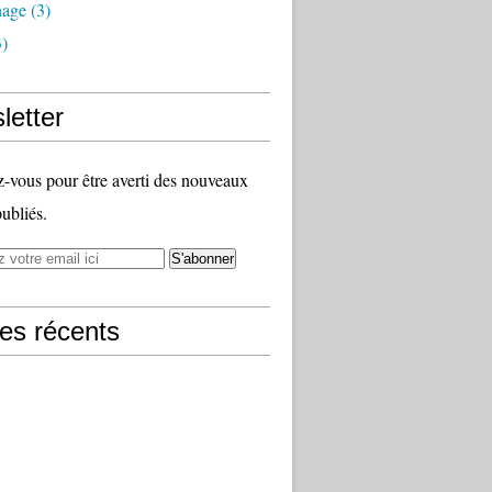
nage
(3)
)
letter
vous pour être averti des nouveaux
publiés.
les récents