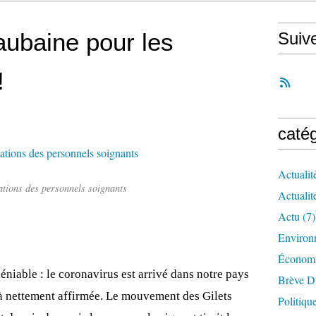
aubaine pour les
Suiv
!
caté
Actualit
ations des personnels soignants
Actualit
Actu
(7)
Environ
Économ
niable : le coronavirus est arrivé dans notre pays
Brève D
jà nettement affirmée. Le mouvement des Gilets
Politiqu