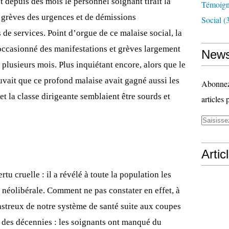
t depuis des mois le personnel soignant tirait la
Témoig
 grèves des urgences et de démissions
Social
(3
de services. Point d’orgue de ce malaise social, la
 occasionné des manifestations et grèves largement
News
plusieurs mois. Plus inquiétant encore, alors que le
vait que ce profond malaise avait gagné aussi les
Abonnez-
et la classe dirigeante semblaient être sourds et
articles 
Artic
rtu cruelle : il a révélé à toute la population les
 néolibérale. Comment ne pas constater en effet, à
ésastreux de notre système de santé suite aux coupes
 des décennies : les soignants ont manqué du