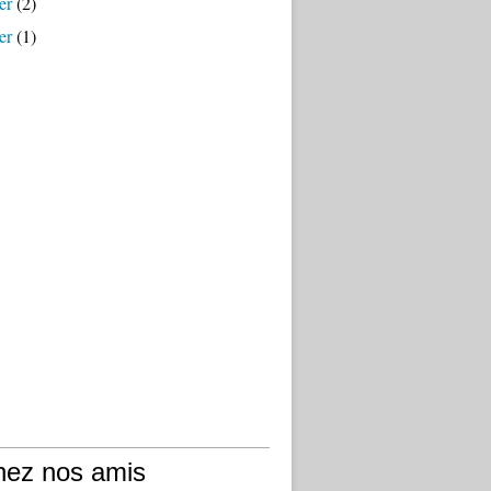
er
(2)
er
(1)
hez nos amis