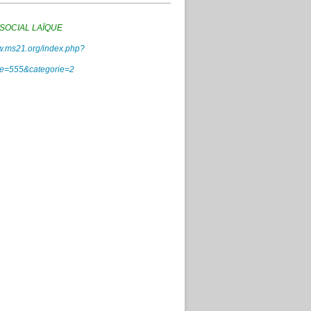
SOCIAL LAÏQUE
ww.ms21.org/index.php?
icle=555&categorie=2