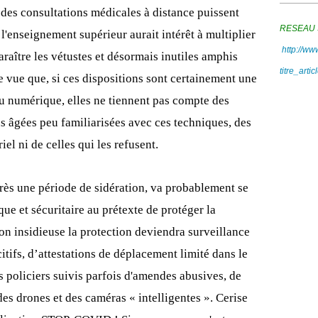
des consultations médicales à distance puissent
RESEAU 
 l'enseignement supérieur aurait intérêt à multiplier
http://w
paraître les vétustes et désormais inutiles amphis
titre_art
 vue que, si ces dispositions sont certainement une
u numérique, elles ne tiennent pas compte des
s âgées peu familiarisées avec ces techniques, des
l ni de celles qui les refusent.
rès une période de sidération, va probablement se
ue et sécuritaire au prétexte de protéger la
on insidieuse la protection deviendra surveillance
tifs, d’attestations de déplacement limité dans le
s policiers suivis parfois d'amendes abusives, de
es drones et des caméras « intelligentes ». Cerise