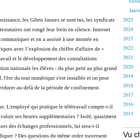
Févri
Janvi
2025
uissance, les Gilets Jaunes se sont tus, les syndicats
2024
estataires ont rongé leur frein en silence. Internet
2023
 communiquer et on a assisté à une montée en
2022
ques avec l’explosion du chiffre d'affaire de «
2021
ravail et le développement des consultations
2020
ion nationale les élèves - du plus petit au plus grand
2019
, l'ère du tout numérique s'est installée et on peut
2018
erdurer au-delà de la période de confinement.
2017
2016
e. L'employé qui pratique le télétravail compte-t-il
2015
re valoir ses heures supplémentaires ? Isolé, quasiment
ors des échanges professionnels, lui sera-t-il
Vu c
ndiquer ? Des questions du même ordre traversent