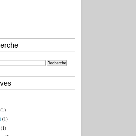
erche
ives
(1)
t
(1)
(1)