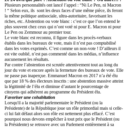
Plusieurs personnalités ont lancé l’appel : “Ni Le Pen, ni Macron
! “ Selon eux, ils sont les deux faces d’une même pièce, ils feront
la même politique antisociale, ultra-autoritaire, favorisant les
riches, etc. Abstention ou vote blanc : c’est ce que l’on entend le
plus souvent chez ceux qui n’ont voté ni pour E. Macron ni pour
Le Pen ou Zemmour au premier tour.
Le vote blanc est reconnu, il figure dans les procès-verbaux
établis dans les bureaux de vote, mais il n’est pas comptabilisé
dans les votes exprimés. C’est comme un non-vote ! D’ailleurs il
est vite oublié, n’est pas commenté dans les médias, n’influence
aucunement les résultats.
Par contre l’abstention est scrutée attentivement tout au long du
jour du vote et encore après la fermeture des bureaux de vote. Elle
ne passe pas inaperçue. Emmanuel Macron en 2017 n’a été élu
que par 18 % des électeurs inscrits : une abstention massive atteint
la légitimité de l’élu et diminue d’autant le pourcentage de
citoyens qui adhèrent au programme du Président élu.
Favoriser une cohabitation
Lorsqu'il a la majorité parlementaire le Président (ou la
Présidente) de la République joue un rôle primordial mais si celle-
ci lui fait défaut alors son rôle est nettement plus effacé. C’est
pourquoi nous devons empêcher à tout prix que le Président (ou
la Présidente) se retrouve avec un Parlement entièrement à sa