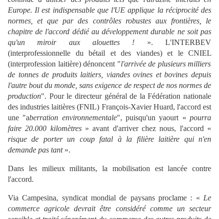
Europe. Il est indispensable que l'UE applique la réciprocité des
normes, et que par des contrôles robustes aux frontières, le
chapitre de l'accord dédié au développement durable ne soit pas
qu'un miroir aux alouettes !
». L'I
NTERBEV
(interprofessionnelle du bétail et des viandes) et le C
NIEL
(interprofession laitière) dénoncent "
l'arrivée de plusieurs milliers
de tonnes de produits laitiers, viandes ovines et bovines depuis
l'autre bout du monde, sans exigence de respect de nos normes de
production
". Pour le directeur général de la Fédération nationale
des industries laitières (FNIL) François-Xavier Huard, l'accord est
une "a
berration environnementale
", puisqu'un yaourt «
pourra
faire 20.000 kilomètres
» avant d'arriver chez nous, l'accord «
risque de porter un coup fatal à la filière laitière qui n'en
demande pas tant
».
Dans les milieux militants, la mobilisation est lancée contre
l'accord.
Via Campesina, syndicat
mondial
de paysans proclame : «
Le
commerce agricole devrait être considéré comme un secteur