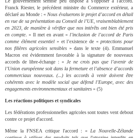
Le gouvernement semble peu disposé à s'opposer à l'accord.
Franck Riester, le précédent ministre du Commerce extérieur, a
déclaré au Monde : «
Nous évaluerons le projet d’accord en détail
en vue de sa présentation au Conseil de l’UE, vraisemblablement
en 2023, de manière à vérifier que nos intérêts ont bien été pris
en compte
. » Il met en avant «
l’inclusion de l’accord de Paris
comme élément essentiel
» et l’existence de «
protections pour
nos filières agricoles sensibles
» dans le texte (4). Emmanuel
Macron est évidemment favorable à la signature de nouveaux
accords de libre-échange : «
Je ne crois pas que l’avenir de
l’Union européenne soit dans la fermeture et l’absence d’accords
commerciaux nouveaux. (...) les accords à venir doivent être
cohérents avec le modèle social que défend l’Europe, avec des
engagements environnementaux et sanitaires
» (5)
Les réactions politiques et syndicales
Les fédérations professionnelles agricoles sont toutes vent debout
contre ce projet d'accord.
Même la FNSEA critique l'accord : «
La Nouvelle-Zélande
continue à utiliser des produits tels que l'atrazine interdits en