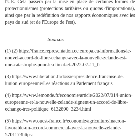
l'UE. Cela passera par la mise en place de certaines formes de
protectionnismes (protections tarifaires ou quotas d'importations),
ainsi que par la redéfinition de nos rapports économiques avec les
pays du sud (et de l'Europe de l'est).
Sources
(1) (2) https://france.representation.ec.europa.eu/informations/le-
nouvel-accord-de-libre-echange-avec-la-nouvelle-zelande-est-
une-catastrophe-pour-le-climat-et-2022-07-11_fr
(3) https://www.liberation.fr/dossier/presidence-francaise-de-
lunion-europeenne/Les réactions au Parlement français
(4) https://www.lemonde.fr/economie/article/2022/07/01/l-union-
europeenne-et-la-nouvelle-zelande-signent-un-accord-de-libre-
echange-tres-politique_6132890_3234.html
(5) https://www.ouest-france.fr/economie/agriculture/macron-
favorable-un-accord-commercial-avec-la-nouvelle-zelande-
5701173https: