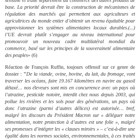
sensible et traité séparément du commerce des autres produits de
base. La priorité devrait être la construction de mécanismes de
régulation des marchés qui permettent aux agriculteur
s et
agricultrices
du monde entier d’obtenir un revenu équitable pour
approvisionner les systèmes alimentaires locaux durables.(...)
l’UE devrait plutôt s’engager au niveau international pour
promouvoir un nouveau cadre multilatéral mondial du
commerce, basé sur les principes de la souveraineté alimentaire
des peuples
» (6)
Réaction de François Ruffin, toujours offensif sur ce genre de
dossier :
"
De la viande, ovine, bovine, du lait, du fromage, vont
traverser les océans, faire 19.167 kilomètres en navire au gasoil
détaxé… nos éleveurs sont mis en concurrence avec un pays où
l’atrazine, pesticide notoire, interdit chez nous depuis 2003, qui
pollue les rivières et les sols pour des générations, un pays où
donc l’atrazine (parmi d’autres délices) est autorisée… bref,
malgré les discours du
P
résident Macron sur « déléguer notre
alimentation, notre protection à d’autres est une folie », malgré
ses promesses d’intégrer les « clauses miroirs » – c’est-à-dire une
égalité dans les normes sociales, environnementales, à ces traités