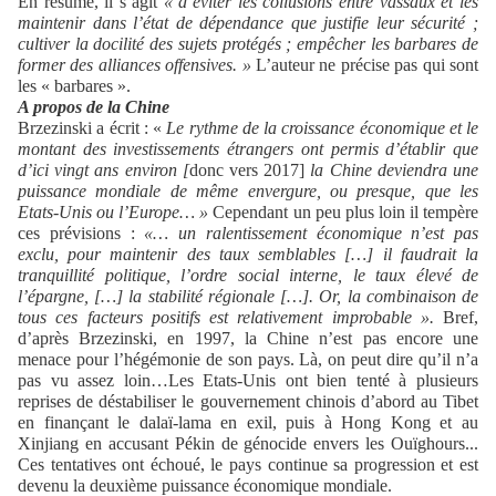
En résumé, il s’agit
« d’éviter les collusions entre vassaux et les
maintenir dans l’état de dépendance que justifie leur sécurité ;
cultiver
la docilité des sujets protégés ; empêcher les barbares de
former des alliances offensives. »
L’auteur ne précise pas qui sont
les « barbares ».
A propos de la Chine
Brzezinski a écrit : «
Le rythme de la croissance économique et le
montant des investissements étrangers ont permis d’établir que
d’ici vingt ans environ
[
donc vers 2017]
la Chine deviendra une
puissance mondiale de même envergure, ou presque, que les
Etats-Unis ou l’Europe… »
Cependant un peu plus loin il tempère
ces prévisions :
«…
un ralentissement économique n’est pas
exclu, pour maintenir des taux semblables […
]
il faudrait la
tranquillité politique, l’ordre social interne, le taux élevé de
l’épargne,
[
…
]
la stabilité régionale
[
…
].
Or, la combinaison de
tous ces facteurs positifs est relativement improbable ».
Bref,
d’après Brzezinski, en 1997, la Chine n’est pas encore une
menace pour l’hégémonie de son pays.
Là, on peut dire qu’il n’a
pas vu assez loin…Les Etats-Unis ont bien tenté à plusieurs
reprises de déstabiliser le gouvernement chinois d’abord au Tibet
en finançant le dalaï-lama en exil, puis à Hong Kong et au
Xinjiang en accusant Pékin de génocide envers les Ouïghours...
Ces tentatives ont échoué, le pays continue sa progression et est
devenu la deuxième puissance économique mondiale.