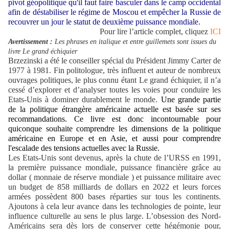
pivot géopolitique qu'il faut faire basculer dans le camp occidental
afin de déstabiliser le régime de Moscou et empêcher la Russie de
recouvrer un jour le statut de deuxième puissance mondiale.
Pour lire l’article complet, cliquez
ICI
Avertissement :
Les phrases en italique et entre guillemets sont issues du
livre Le grand échiquier
Brzezinski a été le conseiller spécial du Président Jimmy Carter de
1977 à 1981. Fin politologue, très influent et auteur de nombreux
ouvrages politiques, le plus connu étant Le grand échiquier,
il n’a
cessé d’explorer et d’analyser toutes les voies pour conduire les
Etats-Unis à dominer durablement le monde.
Une grande partie
de la politique étrangère américaine actuelle est basée sur ses
recommandations
. Ce livre est donc incontournable pour
quiconque souhaite comprendre les dimensions de la politique
américaine en Europe et en Asie, et
aussi
pour comprendre
l'escalade des tensions
actuelles
avec
la Russie.
Les Etats-Unis sont devenus, après la chute de l’URSS en 1991,
la première puissance mondiale, puissance financière grâce au
dollar ( monnaie de réserve mondiale ) et puissance militaire avec
un budget de 858 milliards de dollars en 2022 et leurs forces
armées possèdent 800 bases réparties sur tous les continents.
Ajoutons à cela leur avance dans les technologies de pointe, leur
influence culturelle au sens le plus large. L’obsession des Nord-
Américains sera dès lors de conserver cette hégémonie pour,