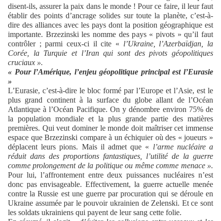
disent-ils, assurer la paix dans le monde ! Pour ce faire, il leur faut
établir des points d’ancrage solides sur toute la planète, c’est-à-
dire des alliances avec les pays dont la position géographique est
importante. Brzezinski les nomme des pays « pivots » qu’il faut
contrôler ; parmi ceux-ci il cite «
l’Ukraine, l’Azerbaïdjan, la
Corée, la Turquie et l’Iran
qui sont des pivots géopolitiques
cruciaux ».
« Pour l’Amérique, l’enjeu géopolitique principal est l’Eurasie
»
L’Eurasie,
c’est-à-dire
le bloc formé par l’Europe et l’
Asie
,
est
le
plus grand continent à la surface du globe
allant de l’Océan
A
tlantique à l’Océan Pacifique. On y dénombre environ 75% de
la population mondiale et la plus grande partie des matières
premières. Qui veut dominer le monde doit maîtriser cet immense
espace que Brzezinski compare à un échiquier où
des « joueurs »
déplacent leurs pions
.
M
ais il admet que «
l’arme nucléaire a
réduit dans des proportions fantastiques, l’utilité de la guerre
comme prolongement de la politique ou même comme menace ».
Pour lui, l
’affrontement entre deux puissances nucléaires n’est
donc
pas envisageable.
Effectivement, la guerre actuelle
menée
contre la Russie
est une guerre par procuration qui se déroule
en
Ukraine
assumée
par
le pouvoir
ukrainien
de Zelenski
.
Et ce sont
les soldats ukrainiens qui
payent de leur sang cette folie.