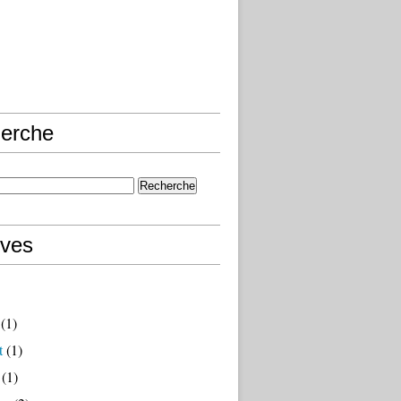
erche
ives
(1)
t
(1)
(1)