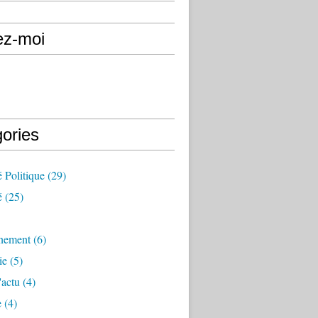
ez-moi
gories
é Politique
(29)
é
(25)
nement
(6)
ie
(5)
'actu
(4)
e
(4)