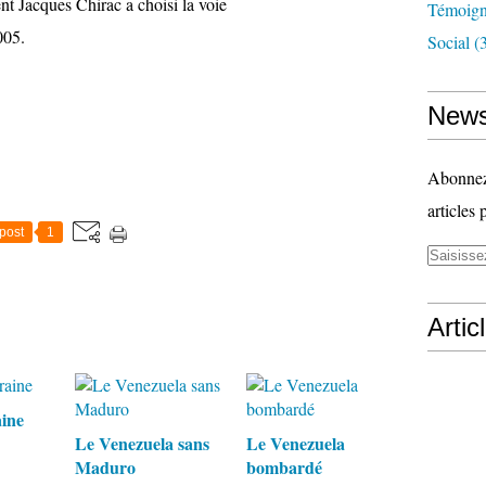
nt Jacques Chirac a choisi la voie
Témoig
005.
Social
(3
News
Abonnez-
articles 
post
1
Artic
ine
Le Venezuela sans
Le Venezuela
Maduro
bombardé