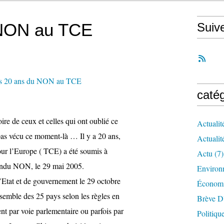
 NON au TCE
Suiv
caté
ire de ceux et celles qui ont oublié ce
Actualit
 pas vécu ce moment-là … Il y a 20 ans,
Actualit
pour l’Europe ( TCE) a été soumis à
Actu
(7)
pondu NON, le 29 mai 2005.
Environ
Etat et de gouvernement le 29 octobre
Économ
ensemble des 25 pays selon les règles en
Brève D
nt par voie parlementaire ou parfois par
Politiqu