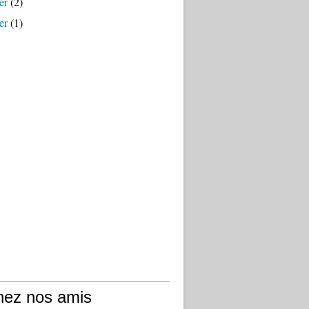
er
(2)
er
(1)
hez nos amis