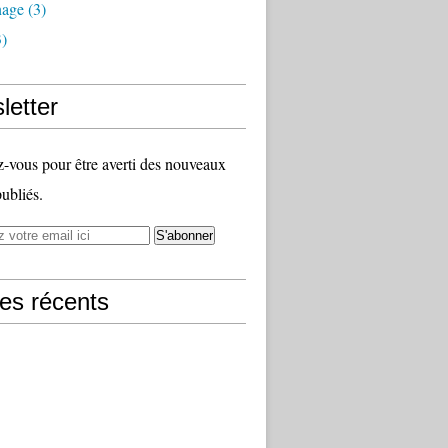
nage
(3)
)
letter
vous pour être averti des nouveaux
publiés.
les récents