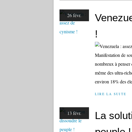
Venezue
26 févr.
!
Manifestation de s
nombreux à penser 
même des ultra-riche
environ 18% des élect
LIRE LA SUITE
La solut
13 févr.
peuple !