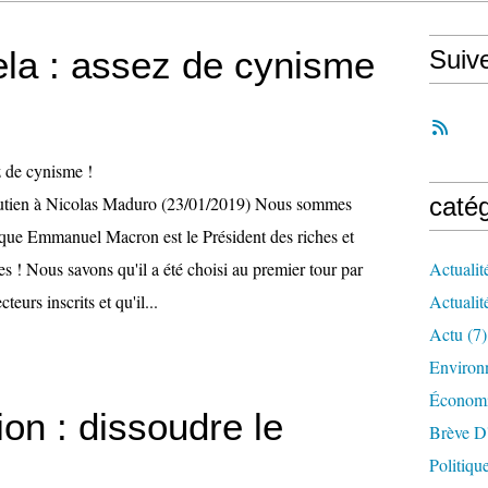
la : assez de cynisme
Suiv
outien à Nicolas Maduro (23/01/2019) Nous sommes
caté
que Emmanuel Macron est le Président des riches et
s ! Nous savons qu'il a été choisi au premier tour par
Actualit
eurs inscrits et qu'il...
Actualit
Actu
(7)
Environ
Économ
ion : dissoudre le
Brève D
Politiqu