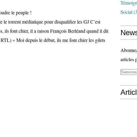
Témoig
Social
(3
e le torrent médiatique pour disqualifier les GJ C’est
es, ils font chier, il a raison François Berléand quand il dit
News
r RTL) « Moi depuis le début, ils me font chier les gilets
Abonnez-
articles 
Artic