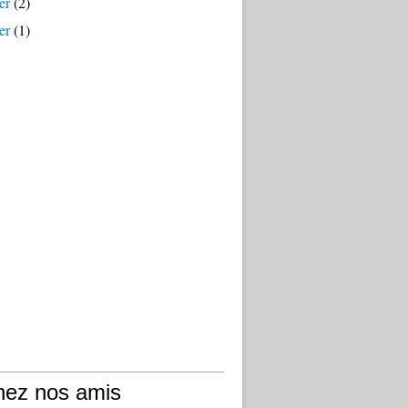
er
(2)
er
(1)
hez nos amis