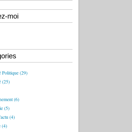
ez-moi
gories
é Politique
(29)
é
(25)
nement
(6)
ie
(5)
'actu
(4)
e
(4)