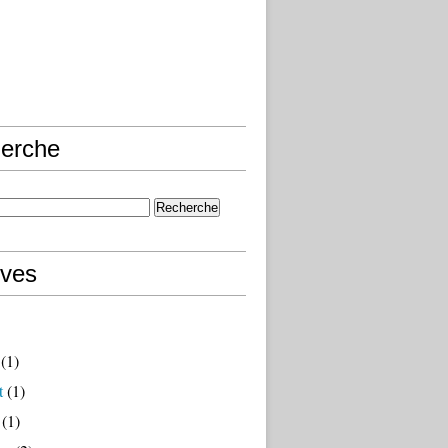
erche
ives
(1)
t
(1)
(1)