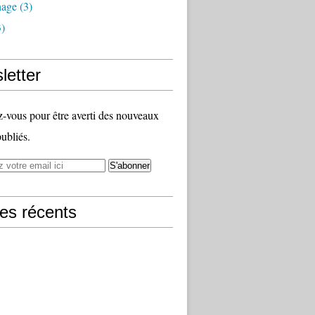
nage
(3)
)
letter
vous pour être averti des nouveaux
publiés.
les récents