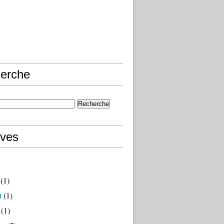
erche
ives
(1)
t
(1)
(1)