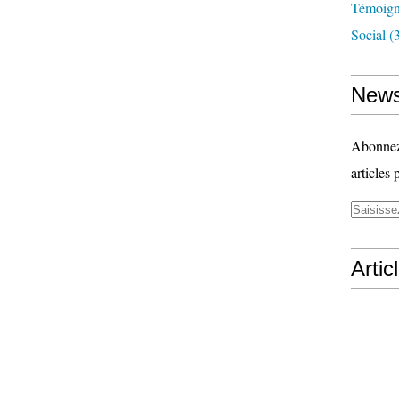
Témoig
Social
(3
News
Abonnez-
articles 
Artic