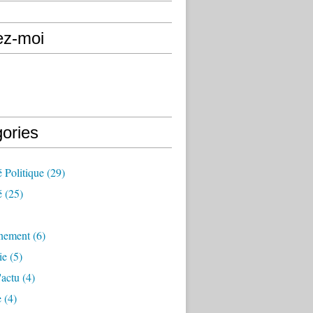
ez-moi
gories
é Politique
(29)
é
(25)
nement
(6)
ie
(5)
'actu
(4)
e
(4)