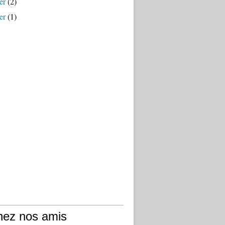
er
(2)
er
(1)
hez nos amis