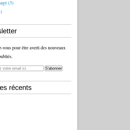
nage
(3)
)
letter
vous pour être averti des nouveaux
publiés.
les récents