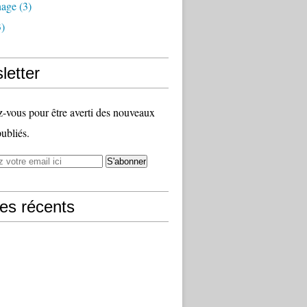
nage
(3)
)
letter
vous pour être averti des nouveaux
publiés.
les récents