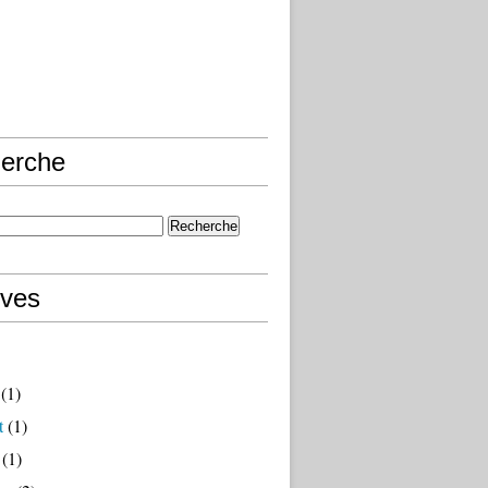
erche
ives
(1)
t
(1)
(1)