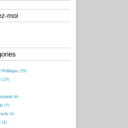
ez-moi
gories
é Politique
(29)
é
(25)
nement
(6)
ie
(5)
'actu
(4)
e
(4)