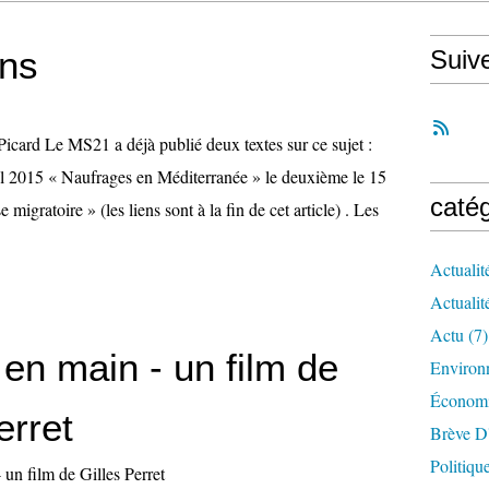
ons
Suiv
Picard Le MS21 a déjà publié deux textes sur ce sujet :
ril 2015 « Naufrages en Méditerranée » le deuxième le 15
caté
e migratoire » (les liens sont à la fin de cet article) . Les
Actualit
Actualit
Actu
(7)
en main - un film de
Environ
Économ
erret
Brève D
Politiqu