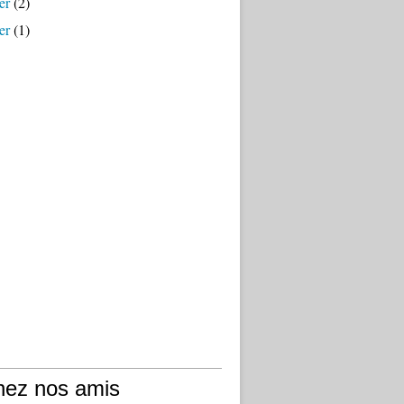
er
(2)
er
(1)
hez nos amis