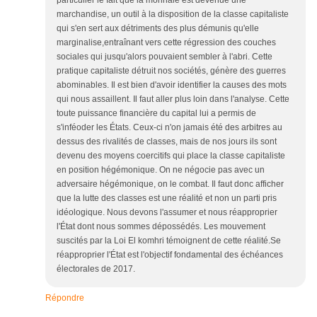
marchandise, un outil à la disposition de la classe capitaliste
qui s'en sert aux détriments des plus démunis qu'elle
marginalise,entraînant vers cette régression des couches
sociales qui jusqu'alors pouvaient sembler à l'abri. Cette
pratique capitaliste détruit nos sociétés, génère des guerres
abominables. Il est bien d'avoir identifier la causes des mots
qui nous assaillent. Il faut aller plus loin dans l'analyse. Cette
toute puissance financière du capital lui a permis de
s'inféoder les États. Ceux-ci n'on jamais été des arbitres au
dessus des rivalités de classes, mais de nos jours ils sont
devenu des moyens coercitifs qui place la classe capitaliste
en position hégémonique. On ne négocie pas avec un
adversaire hégémonique, on le combat. Il faut donc afficher
que la lutte des classes est une réalité et non un parti pris
idéologique. Nous devons l'assumer et nous réapproprier
l'État dont nous sommes dépossédés. Les mouvement
suscités par la Loi El komhri témoignent de cette réalité.Se
réapproprier l'État est l'objectif fondamental des échéances
électorales de 2017.
Répondre