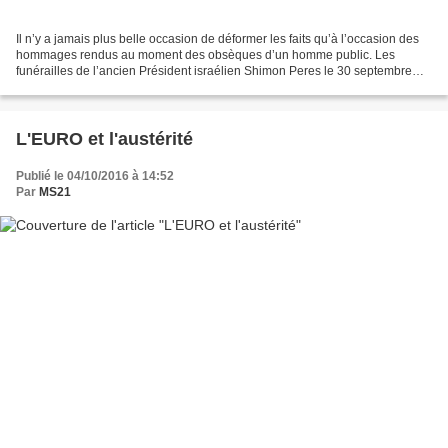
Il n’y a jamais plus belle occasion de déformer les faits qu’à l’occasion des
hommages rendus au moment des obsèques d’un homme public. Les
funérailles de l’ancien Président israélien Shimon Peres le 30 septembre
2016 n’ont pas dérogé à la règle, devant...
L'EURO et l'austérité
Publié le 04/10/2016 à 14:52
Par
MS21