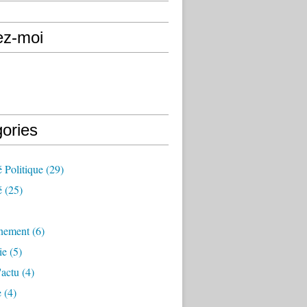
ez-moi
gories
é Politique
(29)
é
(25)
nement
(6)
ie
(5)
'actu
(4)
e
(4)