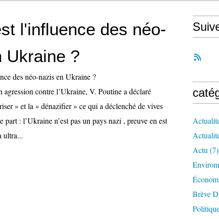
st l'influence des néo-
Suiv
n Ukraine ?
on agression contre l’Ukraine, V. Poutine a déclaré
caté
riser » et la « dénazifier » ce qui a déclenché de vives
e part : l’Ukraine n’est pas un pays nazi , preuve en est
Actualit
ultra...
Actualit
Actu
(7)
Environ
Économ
Brève D
Politiqu