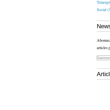
Témoig
Social
(3
News
Abonnez-
articles 
Artic