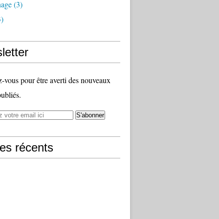
nage
(3)
)
letter
vous pour être averti des nouveaux
publiés.
les récents