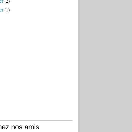
er
(2)
er
(1)
hez nos amis