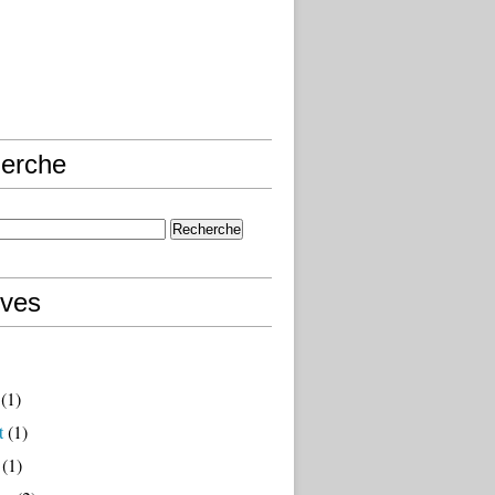
erche
ives
(1)
t
(1)
(1)