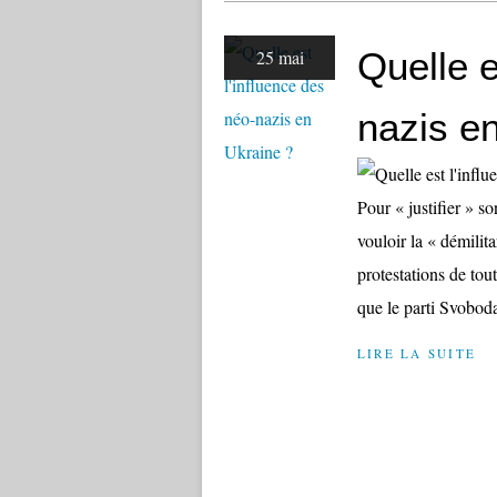
Quelle e
25 mai
nazis e
Pour « justifier » s
vouloir la « démilita
protestations de tout
que le parti Svoboda 
LIRE LA SUITE