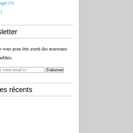
nage
(3)
)
letter
vous pour être averti des nouveaux
publiés.
les récents