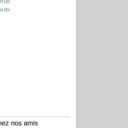
er
(2)
er
(1)
hez nos amis