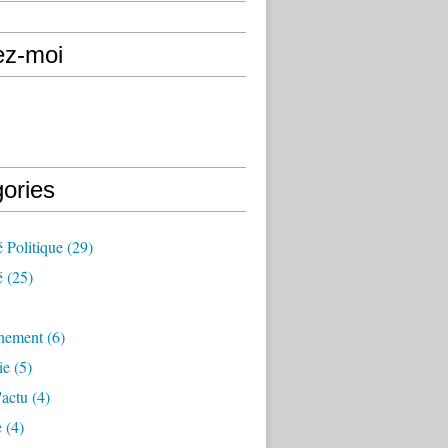
ez-moi
gories
é Politique
(29)
é
(25)
nement
(6)
ie
(5)
'actu
(4)
e
(4)