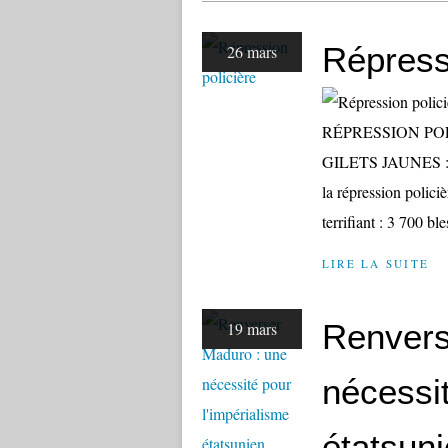
Répress
26 mars
RÉPRESSION PO
GILETS JAUNES :
la répression polici
terrifiant : 3 700 b
LIRE LA SUITE
Renvers
19 mars
nécessit
étatsun