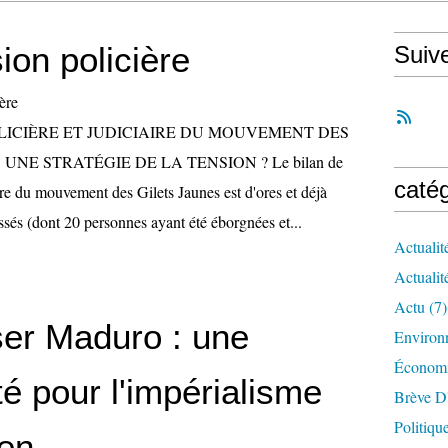
ion policière
Suiv
LICIÈRE ET JUDICIAIRE DU MOUVEMENT DES
 UNE STRATÉGIE DE LA TENSION ? Le bilan de
caté
ère du mouvement des Gilets Jaunes est d'ores et déjà
lessés (dont 20 personnes ayant été éborgnées et...
Actualit
Actualit
Actu
(7)
er Maduro : une
Environ
Économ
é pour l'impérialisme
Brève D
Politiqu
ien