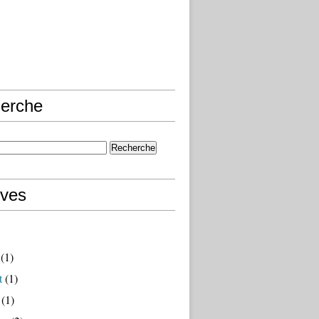
erche
ives
(1)
t
(1)
(1)