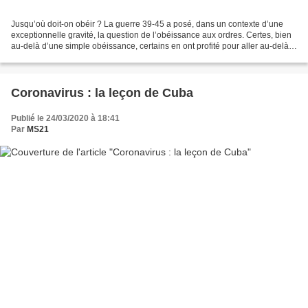
Jusqu’où doit-on obéir ? La guerre 39-45 a posé, dans un contexte d’une
exceptionnelle gravité, la question de l’obéissance aux ordres. Certes, bien
au-delà d’une simple obéissance, certains en ont profité pour aller au-delà
même des ordres reçus et pour...
Coronavirus : la leçon de Cuba
Publié le 24/03/2020 à 18:41
Par
MS21